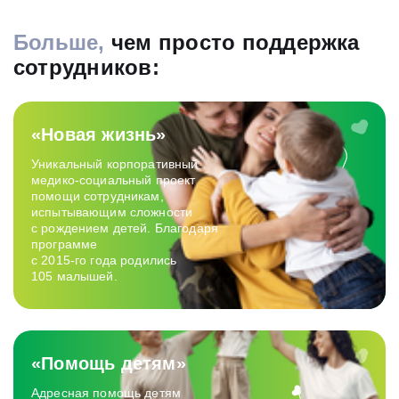
Больше,
чем просто поддержка
сотрудников:
«Новая жизнь»
Уникальный корпоративный
медико‑социальный проект
помощи сотрудникам,
испытывающим сложности
с рождением детей. Благодаря
программе
с 2015-го года родились
105 малышей.
«Помощь детям»
Адресная помощь детям