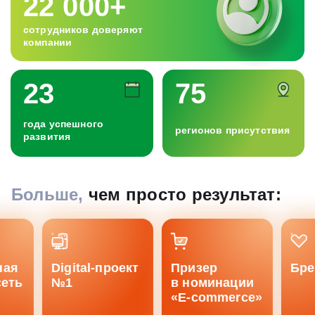
22 000+
сотрудников доверяют
компании
23
75
года успешного
регионов присутствия
развития
Больше,
чем просто результат:
ая
Digital-проект
Призер
Брен
еть
№1
в номинации
«E-commerce»