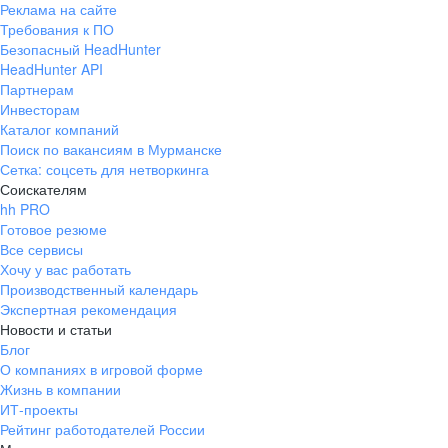
до Владивостока, от Крыма
для новичков ест
Реклама на сайте
Честная стабильная зарплата. Чёткая
до Хабаровска
для опытных сот
Требования к ПО
В основе работы —
система премий. Возможность влиять
Возможность роста
Безопасный HeadHunter
все онлайн.
пользовательский опыт
и увеличивать свой доход
HeadHunter API
Партнерам
Мы создаем атмосферу, в которой хочется
развиваться
Инвесторам
Прозрачная система
Каталог компаний
Признаем достижения каждого и справедливо
премирования
Поиск по вакансиям в Мурманске
их оцениваем —
Более 40%
руководителей выросли
Сетка: соцсеть для нетворкинга
внутри компании
Средний возраст
Соискателям
сотрудников — 32 года
Тренинги, подкасты, онлайн-курсы — в свободном
Поддержка на старте
hh PRO
доступе
Готовое резюме
Наставник для новичков.
Все сервисы
Оплачиваемые медкнижки,
Хочу у вас работать
медкомиссии и аккредитации. Помощь
Производственный календарь
в получении профессии
Команда
Экспертная рекомендация
Развиваем
Новости и статьи
Ключевые
таланты
Блог
О компаниях в игровой форме
20% Сотрудников
Жизнь в компании
выросли внутри
компании
ИТ-проекты
Бесплатное обучение
я
Digital-проект
Бренд года
Рейтинг работодателей России
Огромная база знаний —