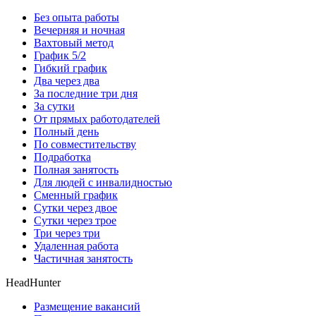
Без опыта работы
Вечерняя и ночная
Вахтовый метод
График 5/2
Гибкий график
Два через два
За последние три дня
За сутки
От прямых работодателей
Полный день
По совместительству
Подработка
Полная занятость
Для людей с инвалидностью
Сменный график
Сутки через двое
Сутки через трое
Три через три
Удаленная работа
Частичная занятость
HeadHunter
Размещение вакансий