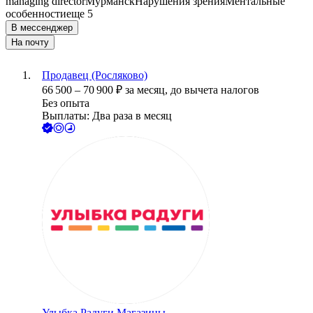
managing director
Мурманск
Нарушения зрения
Ментальные
особенности
еще 5
В мессенджер
На почту
Продавец (Росляково)
66 500
–
70 900
₽
за месяц,
до вычета налогов
Без опыта
Выплаты: Два раза в месяц
Улыбка Радуги.Магазины