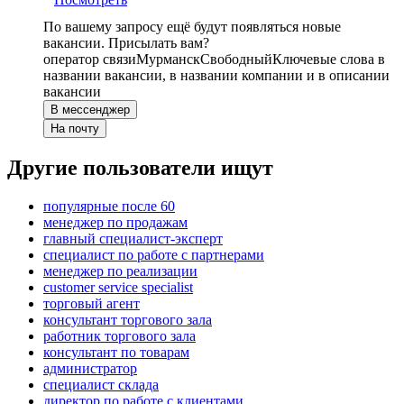
По вашему запросу ещё будут появляться новые
вакансии. Присылать вам?
оператор связи
Мурманск
Свободный
Ключевые слова в
названии вакансии, в названии компании и в описании
вакансии
В мессенджер
На почту
Другие пользователи ищут
популярные после 60
менеджер по продажам
главный специалист-эксперт
специалист по работе с партнерами
менеджер по реализации
customer service specialist
торговый агент
консультант торгового зала
работник торгового зала
консультант по товарам
администратор
специалист склада
директор по работе с клиентами