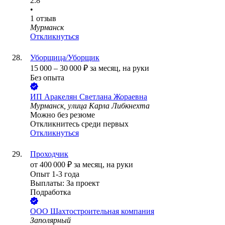
2.8
•
1
отзыв
Мурманск
Откликнуться
Уборщица/Уборщик
15 000
–
30 000
₽
за месяц,
на руки
Без опыта
ИП
Аракелян Светлана Жораевна
Мурманск, улица Карла Либкнехта
Можно без резюме
Откликнитесь среди первых
Откликнуться
Проходчик
от
400 000
₽
за месяц,
на руки
Опыт 1-3 года
Выплаты: За проект
Подработка
ООО
Шахтостроительная компания
Заполярный