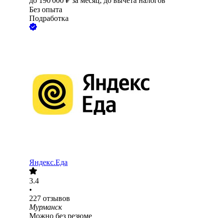
до
190 000
₽
за месяц,
до вычета налогов
Без опыта
Подработка
Яндекс.Еда
3.4
•
227
отзывов
Мурманск
Можно без резюме