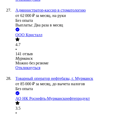
Администратор-кассир в стоматологию
от
62 000
₽
за месяц,
на руки
Без опыта
Выплаты: Два раза в месяц
ООО
Кристалл
4.7
•
141
отзыв
Мурманск
Можно без резюме
Откликнуться
Товарный оператор нефтебазы, г. Мурманск
от
85 000
₽
за месяц,
до вычета налогов
Без опыта
АО
НК Роснефть-Мурманскнефтепродукт
3.5
•