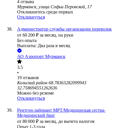
4
отзыва
Мурманск, улица Софьи Перовской, 17
Откликнитесь среди первых
Откликнуться
Администратор службы организации перевозок
от
60 200
₽
за месяц,
на руки
Без опыта
Выплаты: Два раза в месяц
АО
Аэропорт Мурманск
3.5
•
19
отзывов
Кольский район 68.78363282099943
32.758694551262636
Можно без резюме
Откликнуться
Рентген-лаборант МРТ/Медицинская сестра-
Медицинский брат
от
80 000
₽
за месяц,
до вычета налогов
Опыт 1-3 года