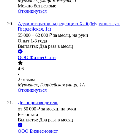
Мурманск, улица Коммуны, 5
Можно без резюме
Откликнуться
Администратор на рецепцию X-fit (Мурманск, ул.
Гвардейская, 1а)
55 000
–
62 000
₽
за месяц,
на руки
Опыт 1-3 года
Выплаты: Два раза в месяц
ООО
ФитнесСити
4.6
•
2
отзыва
Мурманск, Гвардейская улица, 1А
Откликнуться
Делопроизводитель
от
50 000
₽
за месяц,
на руки
Без опыта
Выплаты: Два раза в месяц
ООО
Бизнес-юрист