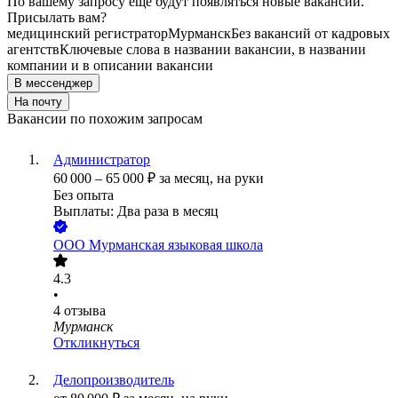
По вашему запросу ещё будут появляться новые вакансии.
Присылать вам?
медицинский регистратор
Мурманск
Без вакансий от кадровых
агентств
Ключевые слова в названии вакансии, в названии
компании и в описании вакансии
В мессенджер
На почту
Вакансии по похожим запросам
Администратор
60 000
–
65 000
₽
за месяц,
на руки
Без опыта
Выплаты: Два раза в месяц
ООО
Мурманская языковая школа
4.3
•
4
отзыва
Мурманск
Откликнуться
Делопроизводитель