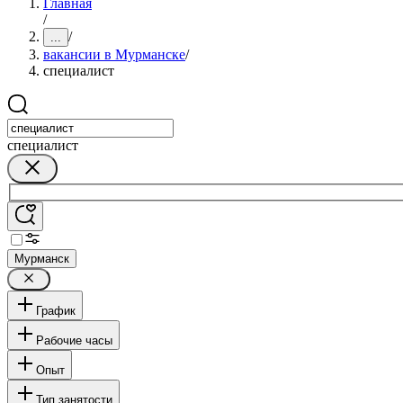
Главная
/
/
...
вакансии в Мурманске
/
специалист
специалист
Мурманск
График
Рабочие часы
Опыт
Тип занятости